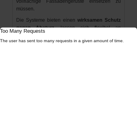
vollflächige Fassadengerüste einsetzen zu
müssen.
Die Systeme bieten einen
wirksamen Schutz
gegen Absturz
, lassen sich flexibel an
Too Many Requests
unterschiedliche bauliche Gegebenheiten
The user has sent too many requests in a given amount of time.
anpassen und zeichnen sich durch einen
geringen Montageaufwand
sowie eine hohe
Wiederverwendbarkeit aus. Insbesondere bei
zeitkritischen Projekten und wechselnden
Einsatzorten stellen temporäre
Seitenschutzsysteme eine
wertvolle
Ergänzung moderner Arbeitsschutzkonzepte
dar.
In der Praxis tragen Dachrandsicherungen dazu
bei, Arbeitsabläufe zu vereinfachen,
Stillstandzeiten zu reduzieren und gleichzeitig
ein hohes Maß an Sicherheit für die