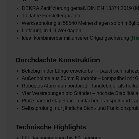
DEKRA Zertifizierung gemäß DIN EN 13374:2019 (K
10 Jahre Herstellergarantie
Werksabholung in 58540 Meinerzhagen sofort mögli
Lieferung in 1-3 Werktagen
Ideal kombinierbar mit unserer Ortgangsicherung
[Hi
Durchdachte Konstruktion
Beliebig in der Länge erweiterbar – passt sich nahez
Außenholme aus 50mm Rundrohr – kompatibel mit G
Robustes Aluminiumbordbrett – langlebiger als herkö
Vier Verstrebungen pro Ständer – höchste Stabilität
Platzsparend stapelbar – einfacher Transport und La
Selbstprüfung: nur jährliche Sicht- und Funktionsprü
Technische Highlights
Für Dachneigungen bis 60° geeignet