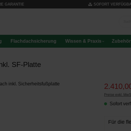
RE GARANTIE
SOFORT VERFÜGB
g
Flachdachsicherung
Wissen & Praxis
Zubehör
Platten]
kl. SF-Platte
2.410,0
Preise exkl. MwS
Sofort verf
Für die f