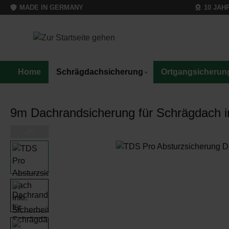
MADE IN GERMANY
10 JAH
Home
Schrägdachsicherung
Ortgangsicherun
Home
Schrägdachsicherung
Komplett-Sets mit Sicherheitsfußplatten [SF-
9m Dachrandsicherung für Schrägdach in