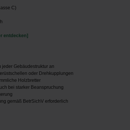
lasse C)
ch
er entdecken]
u jeder Gebäudestruktur an
erüstschellen oder Drehkupplungen
mmliche Holzbretter
 auch bei starker Beanspruchung
gerung
fung gemäß BetrSichV erforderlich