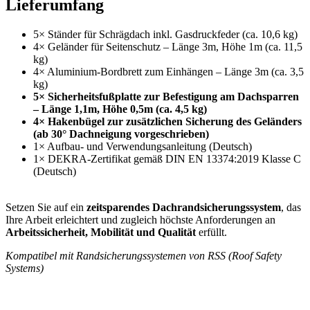
Lieferumfang
5× Ständer für Schrägdach inkl. Gasdruckfeder (ca. 10,6 kg)
4× Geländer für Seitenschutz – Länge 3m, Höhe 1m (ca. 11,5
kg)
4× Aluminium-Bordbrett zum Einhängen – Länge 3m (ca. 3,5
kg)
5× Sicherheitsfußplatte zur Befestigung am Dachsparren
– Länge 1,1m, Höhe 0,5m (ca. 4,5 kg)
4× Hakenbügel zur zusätzlichen Sicherung des Geländers
(ab 30° Dachneigung vorgeschrieben)
1× Aufbau- und Verwendungsanleitung (Deutsch)
1× DEKRA-Zertifikat gemäß DIN EN 13374:2019 Klasse C
(Deutsch)
Setzen Sie auf ein
zeitsparendes Dachrandsicherungssystem
, das
Ihre Arbeit erleichtert und zugleich höchste Anforderungen an
Arbeitssicherheit, Mobilität und Qualität
erfüllt.
Kompatibel mit Randsicherungssystemen von RSS (Roof Safety
Systems)