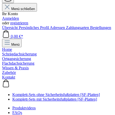
Menü schließen
Ihr Konto
Anmelden
oder
registrieren
Übersicht
Persönliches Profil
Adressen
Zahlungsarten
Bestellungen
0,00 €*
Menü
Home
Schrägdachsicherung
Ortgangsicherung
Flachdachsicherung
Wissen & Praxis
Zubehör
Kontakt
Komplett-Sets ohne Sicherheitsfußplatten [SF-Platten]
Komplett-Sets mit Sicherheitsfußplatten [SF-Platten]
Produktvideos
FAQs