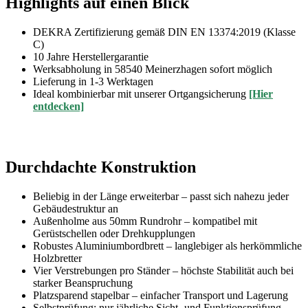
Highlights auf einen Blick
DEKRA Zertifizierung gemäß DIN EN 13374:2019 (Klasse
C)
10 Jahre Herstellergarantie
Werksabholung in 58540 Meinerzhagen sofort möglich
Lieferung in 1-3 Werktagen
Ideal kombinierbar mit unserer Ortgangsicherung
[Hier
entdecken]
Durchdachte Konstruktion
Beliebig in der Länge erweiterbar – passt sich nahezu jeder
Gebäudestruktur an
Außenholme aus 50mm Rundrohr – kompatibel mit
Gerüstschellen oder Drehkupplungen
Robustes Aluminiumbordbrett – langlebiger als herkömmliche
Holzbretter
Vier Verstrebungen pro Ständer – höchste Stabilität auch bei
starker Beanspruchung
Platzsparend stapelbar – einfacher Transport und Lagerung
Selbstprüfung: nur jährliche Sicht- und Funktionsprüfung